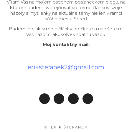
Vítam Vás na mojom osobnom poslaneckom blogu, na
ktorom budem uverejňovať vo forme článkov svoje
názory a myšlienky na aktuálne témy nie len v rámci
nášho mesta Sereď.
Budem rád, ak si moje články prečítate a napíšete mi
Váš názor či akúkoľvek spätnú väzbu.
Môj kontaktný mail:
erikstefanek2@gmail.com
© ERIK ŠTEFANEK