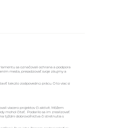
arlamentu sa označovali ochrana a podpora
edením mesta, presadzovať svoje záujmy a
staviť takúto zodpovednú prácu. O to viac si
ali viacero projektov či aktivít. Môžem
dy mohol čitať. Podarilo sa im zrealizovať
a týždni dobrovoľníctva či stretnutia s