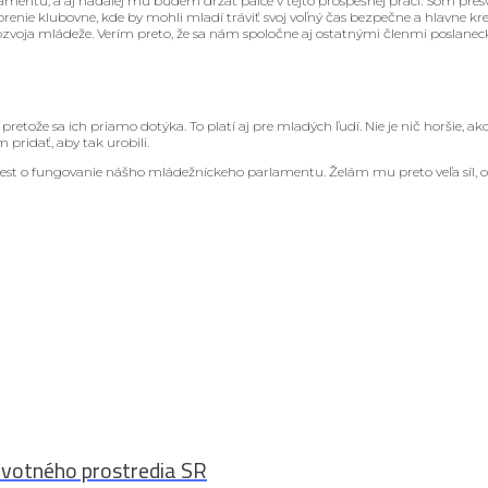
ntu, a aj naďalej mu budem držať palce v tejto prospešnej práci. Som presve
renie klubovne, kde by mohli mladí tráviť svoj voľný čas bezpečne a hlavne krea
ozvoja mládeže. Verím preto, že sa nám spoločne aj ostatnými členmi poslanec
, pretože sa ich priamo dotýka. To platí aj pre mladých ľudí. Nie je nič horšie,
pridať, aby tak urobili.
iest o fungovanie nášho mládežníckeho parlamentu. Želám mu preto veľa síl, 
ivotného prostredia SR