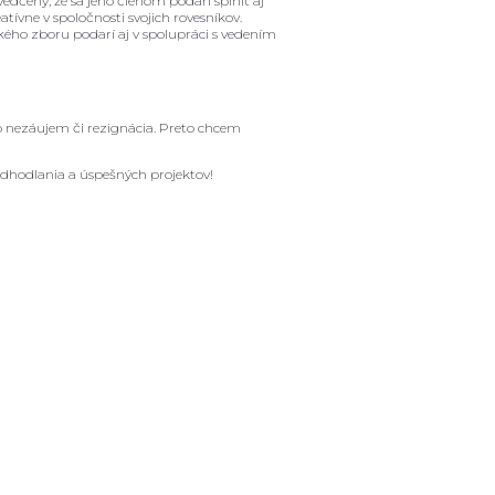
dčený, že sa jeho členom podarí splniť aj
tívne v spoločnosti svojich rovesníkov.
kého zboru podarí aj v spolupráci s vedením
 ako nezáujem či rezignácia. Preto chcem
odhodlania a úspešných projektov!