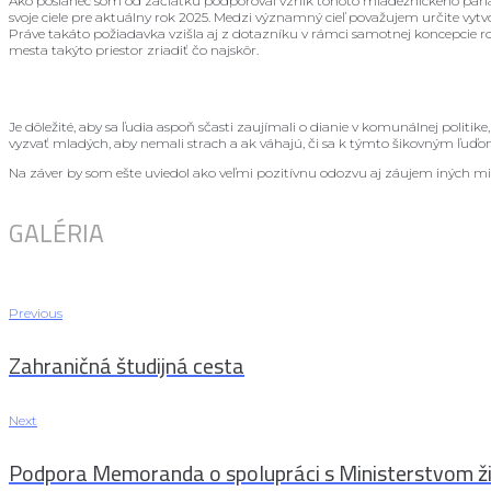
Ako poslanec som od začiatku podporoval vznik tohoto mládežníckeho parlame
svoje ciele pre aktuálny rok 2025. Medzi významný cieľ považujem určite vytvo
Práve takáto požiadavka vzišla aj z dotazníku v rámci samotnej koncepcie r
mesta takýto priestor zriadiť čo najskôr.
Je dôležité, aby sa ľudia aspoň sčasti zaujímali o dianie v komunálnej politike
vyzvať mladých, aby nemali strach a ak váhajú, či sa k týmto šikovným ľuďom 
Na záver by som ešte uviedol ako veľmi pozitívnu odozvu aj záujem iných m
GALÉRIA
Navigácia
Previous
Previous
Zahraničná študijná cesta
v
Next
Next
článku
Podpora Memoranda o spolupráci s Ministerstvom ž