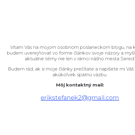
Vítam Vás na mojom osobnom poslaneckom blogu, na 
budem uverejňovať vo forme článkov svoje názory a myšl
aktuálne témy nie len v rámci nášho mesta Sereď
Budem rád, ak si moje články prečítate a napíšete mi Váš 
akúkoľvek spätnú väzbu.
Môj kontaktný mail:
erikstefanek2@gmail.com