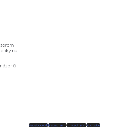
ktorom
ienky na
.
názor či
Facebook-f
Instagram
Linkedin-in
Youtube