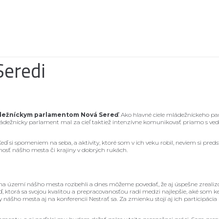
Seredi
dežníckym parlamentom
Nová Sereď
. Ako hlavné ciele mládežníckeho p
 Mládežnícky parlament mal za cieľ taktiež intenzívne komunikovať priamo s v
 Keď si spomeniem na seba, a aktivity, ktoré som v ich veku robil, neviem si pred
sť nášho mesta či krajiny v dobrých rukách.
na území nášho mesta rozbehli a dnes môžeme povedať, že aj úspešne zrealizov
 ktorá sa svojou kvalitou a prepracovanosťou radí medzi najlepšie, aké som ke
šho mesta aj na konferencii Nestrať sa. Za zmienku stojí aj ich participácia n