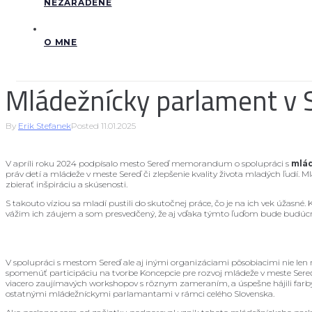
NEZARADENÉ
O MNE
Mládežnícky parlament v 
By
Erik Stefanek
Posted
11.01.2025
V apríli roku 2024 podpísalo mesto Sereď memorandum o spolupráci s
mlá
práv detí a mládeže v meste Sereď či zlepšenie kvality života mladých ľudí.
zbierať inšpiráciu a skúsenosti.
S takouto víziou sa mladí pustili do skutočnej práce, čo je na ich vek úžasné.
vážim ich záujem a som presvedčený, že aj vďaka týmto ľuďom bude budúcno
V spolupráci s mestom Sereď ale aj inými organizáciami pôsobiacimi nie len 
spomenúť participáciu na tvorbe Koncepcie pre rozvoj mládeže v meste Sereď,
viacero zaujímavých workshopov s rôznym zameraním, a úspešne hájili farby ná
ostatnými mládežníckymi parlamantami v rámci celého Slovenska.