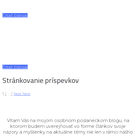
Esterháziovcov a histórie Matúšovej zeme“, ktorá odštartovala v našej
Seredi. Na štarte v parku pri kaštieli sa stretlo viacero...
Čítať článok
10.03.2026
Cyklistika v Seredi bola témou rokovania s TTSK
Cyklistika je jednou z tém, ktorým sa ako mestský poslanec venujem
dlhodobo. Vnímam ju nielen ako šport či voľnočasovú aktivitu, ale najmä
ako moderný a udržateľný spôsob dopravy v našom...
Čítať článok
Stránkovanie príspevkov
1
2
…
7
Next
Next
Vítam Vás na mojom osobnom poslaneckom blogu, na
ktorom budem uverejňovať vo forme článkov svoje
názory a myšlienky na aktuálne témy nie len v rámci nášho