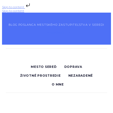
Skip to content
Skip to content
BLOG POSLANCA MESTSKÉHO ZASTUPITEĽSTVA V SEREDI
Facebook-
Instagram
Linkedin-
Youtube
f
in
MESTO SEREĎ
DOPRAVA
ŽIVOTNÉ PROSTREDIE
NEZARADENÉ
O MNE
03.08.2026
Nový most je otvorený. Je to dobrá správa pre celé